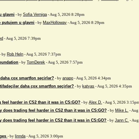
u glavni
- by
Sofia Verniga
- Aug 5, 2026 8:28pm
o putujem u glavni
- by
MaxHolloway
- Aug 5, 2026 8:29pm
ed
- Aug 5, 2026 7:39pm
- by
Rob Heln
- Aug 5, 2026 7:37pm
Foundation
- by
TomDerek
- Aug 5, 2026 7:57pm
r daha çox smartfon seçirlər?
- by
anapo
- Aug 5, 2026 4:34pm
stifadəçilər daha çox smartfon seçirlər?
- by
katyas
- Aug 5, 2026 4:35pm
 feel harder in CS2 than it was in CS:GO?
- by
Alex D.
- Aug 5, 2026 3:15p
 does trading feel harder in CS2 than it was in CS:GO?
- by
Mike L.
- Aug
 does trading feel harder in CS2 than it was in CS:GO?
- by
Jann C.
- Aug
ages
- by
linnda
- Aug 5, 2026 3:00pm