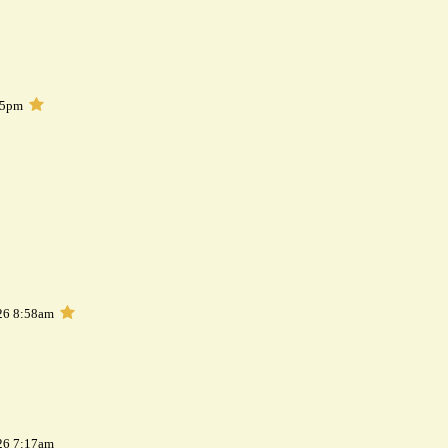
05pm
26 8:58am
26 7:17am