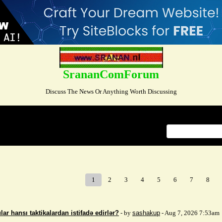
SrananComForum
Discuss The News Or Anything Worth Discussing
Index
>
1
2
3
4
5
6
7
8
ar hansı taktikalardan istifadə edirlər?
- by
sashakup
- Aug 7, 2026 7:53am