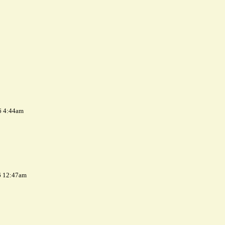
6 4:44am
6 12:47am