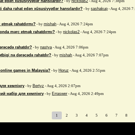
at edən xüsusiyyətlər hansılardır?
- by
nickolas2
- Aug 4, 2026 7:38pm
i daha rahat edən xüsusiyyətlər hansılardır?
- by
sashakup
- Aug 4, 2026 
 etmək rahatdırmı?
- by
mishah
- Aug 4, 2026 7:24pm
fonda mərc etmək rahatdırmı?
- by
nickolas2
- Aug 4, 2026 7:24pm
ərəcədə rahatdır?
- by
nastya
- Aug 4, 2026 7:06pm
ətbiqi nə dərəcədə rahatdır?
- by
mishah
- Aug 4, 2026 7:07pm
 online games in Malaysia?
- by
Horuz
- Aug 4, 2026 2:51pm
для кемпінгу
- by
Bertyz
- Aug 4, 2026 2:07pm
ий набір для кемпінгу
- by
Erraswer
- Aug 4, 2026 2:49pm
1
2
3
4
5
6
7
8
Index
>