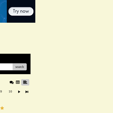
search
9
10