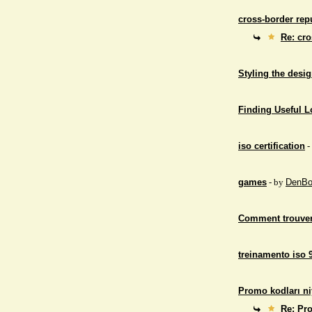
cross-border repu
Re: cro
Styling the desig
Finding Useful 
iso certification
-
games
- by
DenBo
Comment trouver
treinamento iso 
Promo kodları ni
Re: Pro