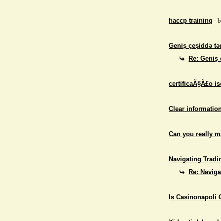
haccp training
- 
Geniş çeşiddə təd
Re: Geniş 
certificaÃ§Ã£o i
Clear informatio
Can you really 
Navigating Tradi
Re: Naviga
Is Casinonapoli 