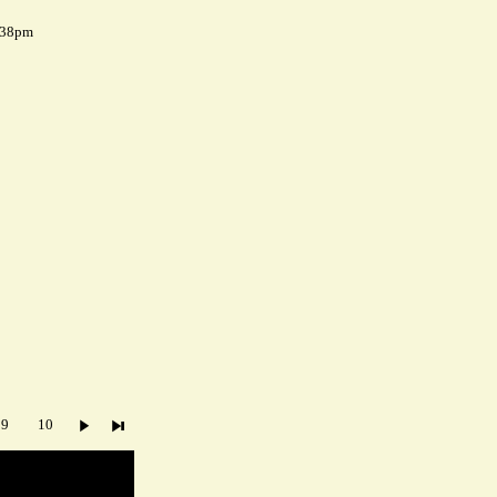
7:38pm
9
10