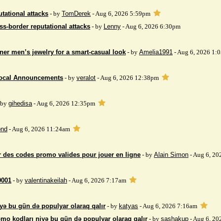
tational attacks
- by
TomDerek
- Aug 6, 2026 5:59pm
ss-border reputational attacks
- by
Lenny
- Aug 6, 2026 6:30pm
ner men’s jewelry for a smart-casual look
- by
Amelia1991
- Aug 6, 2026 1:
Local Announcements
- by
veralot
- Aug 6, 2026 12:38pm
 by
gihedisa
- Aug 6, 2026 12:35pm
nd
- Aug 6, 2026 11:24am
 des codes promo valides pour jouer en ligne
- by
Alain Simon
- Aug 6, 20
9001
- by
valentinakeilah
- Aug 6, 2026 7:17am
yə bu gün də populyar olaraq qalır
- by
katyas
- Aug 6, 2026 7:16am
mo kodları niyə bu gün də populyar olaraq qalır
- by
sashakup
- Aug 6, 20