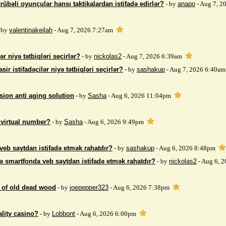
rübəli oyunçular hansı taktikalardan istifadə edirlər?
- by
anapo
- Aug 7, 2
 by
valentinakeilah
- Aug 7, 2026 7:27am
ər niyə tətbiqləri seçirlər?
- by
nickolas2
- Aug 7, 2026 6:39am
sir istifadəçilər niyə tətbiqləri seçirlər?
- by
sashakup
- Aug 7, 2026 6:40am
sion anti aging solution
- by
Sasha
- Aug 6, 2026 11:04pm
 virtual number?
- by
Sasha
- Aug 6, 2026 9:49pm
veb saytdan istifadə etmək rahatdır?
- by
sashakup
- Aug 6, 2026 8:48pm
ə smartfonda veb saytdan istifadə etmək rahatdır?
- by
nickolas2
- Aug 6, 
 of ​​old dead wood
- by
joepepper323
- Aug 6, 2026 7:38pm
ality casino?
- by
Lobbont
- Aug 6, 2026 6:00pm