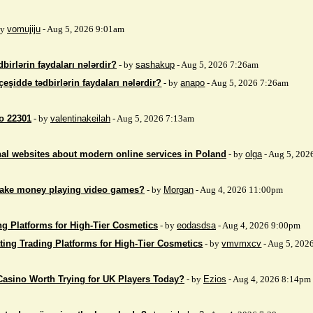
by
vomujiju
- Aug 5, 2026 9:01am
birlərin faydaları nələrdir?
- by
sashakup
- Aug 5, 2026 7:26am
çeşiddə tədbirlərin faydaları nələrdir?
- by
anapo
- Aug 5, 2026 7:26am
so 22301
- by
valentinakeilah
- Aug 5, 2026 7:13am
nal websites about modern online services in Poland
- by
olga
- Aug 5, 202
make money playing video games?
- by
Morgan
- Aug 4, 2026 11:00pm
ng Platforms for High-Tier Cosmetics
- by
eodasdsa
- Aug 4, 2026 9:00pm
ting Trading Platforms for High-Tier Cosmetics
- by
vmvmxcv
- Aug 5, 202
Casino Worth Trying for UK Players Today?
- by
Ezios
- Aug 4, 2026 8:14pm