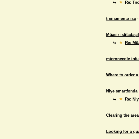
Re: Təc
treinamento iso
-
Müasir istifadəçil
Re: Müa
microneedle infu
Where to order a
Niyə smartfonda 
Re: Niy
Clearing the area
Looking for a qu