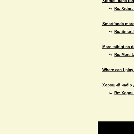
Xidməti daha rah
Re: Xidmət
Smartfonda mərc
Re: Smart
Mərc tətbiqi nə d
Re: Mərc t
Where can I play
Хороший набір 
Re: Хорош
Return to Website