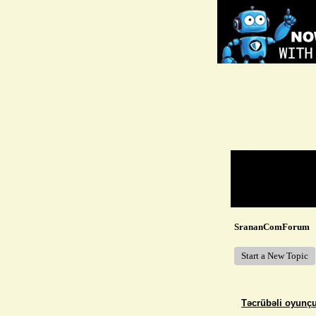
Return to Website
Recent Posts
SrananComForum
Start a New Topic
Təcrübəli oyunçul