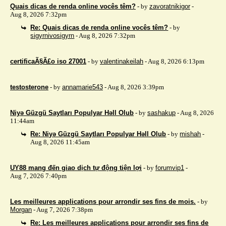
Quais dicas de renda online vocês têm?
- by
zavoratnikigor
-
Aug 8, 2026 7:32pm
Re: Quais dicas de renda online vocês têm?
- by
sigyrnivosigyrn
- Aug 8, 2026 7:32pm
certificaÃ§Ã£o iso 27001
- by
valentinakeilah
- Aug 8, 2026 6:13pm
testosterone
- by
annamarie543
- Aug 8, 2026 3:39pm
Niyə Güzgü Saytları Populyar Həll Olub
- by
sashakup
- Aug 8, 2026
11:44am
Re: Niyə Güzgü Saytları Populyar Həll Olub
- by
mishah
-
Aug 8, 2026 11:45am
UY88 mang đến giao dịch tự động tiện lợi
- by
forumvip1
-
Aug 7, 2026 7:40pm
Les meilleures applications pour arrondir ses fins de mois.
- by
Morgan
- Aug 7, 2026 7:38pm
Re: Les meilleures applications pour arrondir ses fins de