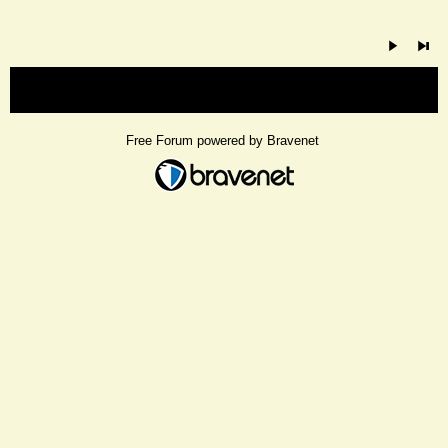
« back
Free Forum powered by Bravenet