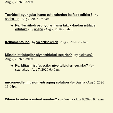
Aug 7, 2026 8:32am
Təcrübəli oyunçular hansı taktikalardan istifadə edirlər?
- by
sashakup
- Aug 7, 2026 7:53am
Re: Təcrübəli oyunçular hansı taktikalardan istifadə
edirlər?
- by
anapo
- Aug 7, 2026 7:54am
treinamento iso
- by
valentinakeilah
- Aug 7, 2026 7:27am
Müasir istifadəçilər niyə tətbiqləri seçirlər?
- by
nickolas2
-
Aug 7, 2026 6:39am
Re: Müasir istifadəçilər niyə tətbiqləri seçirlər?
- by
sashakup
- Aug 7, 2026 6:40am
microneedle infusion anti aging solution
- by
Sasha
- Aug 6, 2026
11:04pm
Where to order a virtual number?
- by
Sasha
- Aug 6, 2026 9:49pm