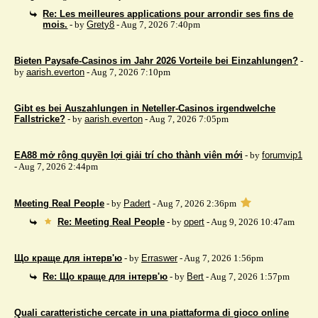
Re: Les meilleures applications pour arrondir ses fins de
mois.
- by
Grety8
- Aug 7, 2026 7:40pm
Bieten Paysafe-Casinos im Jahr 2026 Vorteile bei Einzahlungen?
-
by
aarish.everton
- Aug 7, 2026 7:10pm
Gibt es bei Auszahlungen in Neteller-Casinos irgendwelche
Fallstricke?
- by
aarish.everton
- Aug 7, 2026 7:05pm
EA88 mở rộng quyền lợi giải trí cho thành viên mới
- by
forumvip1
- Aug 7, 2026 2:44pm
Meeting Real People
- by
Padert
- Aug 7, 2026 2:36pm
Re: Meeting Real People
- by
opert
- Aug 9, 2026 10:47am
Що краще для інтерв'ю
- by
Erraswer
- Aug 7, 2026 1:56pm
Re: Що краще для інтерв'ю
- by
Bert
- Aug 7, 2026 1:57pm
Quali caratteristiche cercate in una piattaforma di gioco online