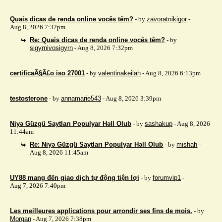
Quais dicas de renda online vocês têm?
- by
zavoratnikigor
-
Aug 8, 2026 7:32pm
Re: Quais dicas de renda online vocês têm?
- by
sigyrnivosigyrn
- Aug 8, 2026 7:32pm
certificaÃ§Ã£o iso 27001
- by
valentinakeilah
- Aug 8, 2026 6:13pm
testosterone
- by
annamarie543
- Aug 8, 2026 3:39pm
Niyə Güzgü Saytları Populyar Həll Olub
- by
sashakup
- Aug 8, 2026
11:44am
Re: Niyə Güzgü Saytları Populyar Həll Olub
- by
mishah
-
Aug 8, 2026 11:45am
UY88 mang đến giao dịch tự động tiện lợi
- by
forumvip1
-
Aug 7, 2026 7:40pm
Les meilleures applications pour arrondir ses fins de mois.
- by
Morgan
- Aug 7, 2026 7:38pm