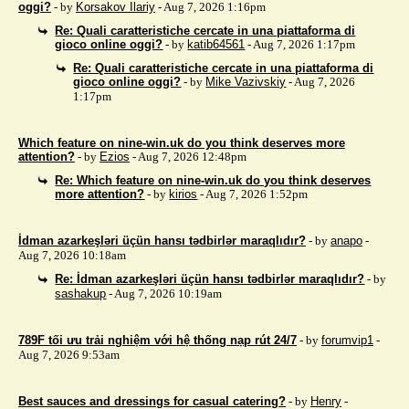
oggi?
- by
Korsakov Ilariy
- Aug 7, 2026 1:16pm
Re: Quali caratteristiche cercate in una piattaforma di
gioco online oggi?
- by
katib64561
- Aug 7, 2026 1:17pm
Re: Quali caratteristiche cercate in una piattaforma di
gioco online oggi?
- by
Mike Vazivskiy
- Aug 7, 2026
1:17pm
Which feature on nine-win.uk do you think deserves more
attention?
- by
Ezios
- Aug 7, 2026 12:48pm
Re: Which feature on nine-win.uk do you think deserves
more attention?
- by
kirios
- Aug 7, 2026 1:52pm
İdman azarkeşləri üçün hansı tədbirlər maraqlıdır?
- by
anapo
-
Aug 7, 2026 10:18am
Re: İdman azarkeşləri üçün hansı tədbirlər maraqlıdır?
- by
sashakup
- Aug 7, 2026 10:19am
789F tối ưu trải nghiệm với hệ thống nạp rút 24/7
- by
forumvip1
-
Aug 7, 2026 9:53am
Best sauces and dressings for casual catering?
- by
Henry
-