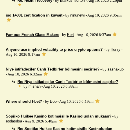
Re: Health recovery
- by
Markus Norton
- Aug 10, 2026 2:26pm
iso 14001 certification in kuwait
- by
ninunewi
- Aug 10, 2026 9:35am
Famous French Glass Makers
- by
Bert
- Aug 10, 2026 8:37am
Anyone use implied volatility to price crypto options?
- by
Henry
-
Aug 10, 2026 8:17am
Niyə istifadəçilər Canlı Tədbirlər bölməsini seçirlər?
- by
sashakup
- Aug 10, 2026 6:32am
Re: Niyə istifadəçilər Canlı Tədbirlər bölməsini seçirlər?
-
by
mishah
- Aug 10, 2026 6:33am
Where should I-bet?
- by
Bob
- Aug 10, 2026 6:19am
Sopiiko Huikee Kasino kotimaisille Kasinoluolan mukaan?
- by
eodasdsa
- Aug 9, 2026 5:40pm
Re: Sopiiko Huikee Kasino kotimaisille Kasinoluolan