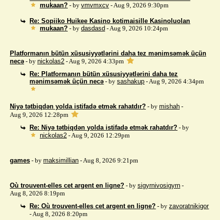
mukaan?
- by
vmvmxcv
- Aug 9, 2026 9:30pm
Re: Sopiiko Huikee Kasino kotimaisille Kasinoluolan
mukaan?
- by
dasdasd
- Aug 9, 2026 10:24pm
Platformanın bütün xüsusiyyətlərini daha tez mənimsəmək üçün
necə
- by
nickolas2
- Aug 9, 2026 4:33pm
Re: Platformanın bütün xüsusiyyətlərini daha tez
mənimsəmək üçün necə
- by
sashakup
- Aug 9, 2026 4:34pm
Niyə tətbiqdən yolda istifadə etmək rahatdır?
- by
mishah
-
Aug 9, 2026 12:28pm
Re: Niyə tətbiqdən yolda istifadə etmək rahatdır?
- by
nickolas2
- Aug 9, 2026 12:29pm
games
- by
maksimillian
- Aug 8, 2026 9:21pm
Où trouvent-elles cet argent en ligne?
- by
sigyrnivosigyrn
-
Aug 8, 2026 8:19pm
Re: Où trouvent-elles cet argent en ligne?
- by
zavoratnikigor
- Aug 8, 2026 8:20pm