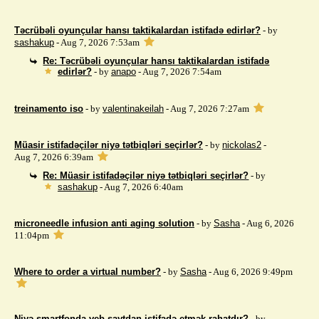
Təcrübəli oyunçular hansı taktikalardan istifadə edirlər?
- by
sashakup
- Aug 7, 2026 7:53am
Re: Təcrübəli oyunçular hansı taktikalardan istifadə
edirlər?
- by
anapo
- Aug 7, 2026 7:54am
treinamento iso
- by
valentinakeilah
- Aug 7, 2026 7:27am
Müasir istifadəçilər niyə tətbiqləri seçirlər?
- by
nickolas2
-
Aug 7, 2026 6:39am
Re: Müasir istifadəçilər niyə tətbiqləri seçirlər?
- by
sashakup
- Aug 7, 2026 6:40am
microneedle infusion anti aging solution
- by
Sasha
- Aug 6, 2026
11:04pm
Where to order a virtual number?
- by
Sasha
- Aug 6, 2026 9:49pm
Niyə smartfonda veb saytdan istifadə etmək rahatdır?
- by