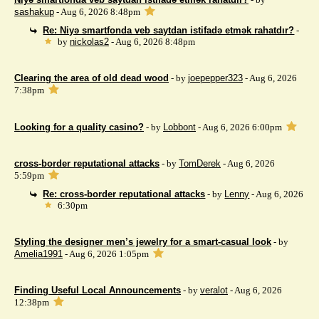
sashakup
- Aug 6, 2026 8:48pm
Re: Niyə smartfonda veb saytdan istifadə etmək rahatdır?
-
by
nickolas2
- Aug 6, 2026 8:48pm
Clearing the area of ​​old dead wood
- by
joepepper323
- Aug 6, 2026
7:38pm
Looking for a quality casino?
- by
Lobbont
- Aug 6, 2026 6:00pm
cross-border reputational attacks
- by
TomDerek
- Aug 6, 2026
5:59pm
Re: cross-border reputational attacks
- by
Lenny
- Aug 6, 2026
6:30pm
Styling the designer men’s jewelry for a smart-casual look
- by
Amelia1991
- Aug 6, 2026 1:05pm
Finding Useful Local Announcements
- by
veralot
- Aug 6, 2026
12:38pm