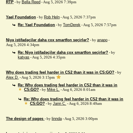
RTP
- by
Bella Reed
- Aug 5, 2026 7:39pm
Yael Foundation
- by
Rob Heln
- Aug 5, 2026 7:37pm
Re: Yael Foundation
- by
TomDerek
- Aug 5, 2026 7:57pm
Niyə istifadəçilər daha çox smartfon seçirlər?
- by
anapo
-
Aug 5, 2026 4:34pm
Re: Niyə istifadəçilər daha çox smartfon seçirlər?
- by
katyas
- Aug 5, 2026 4:35pm
Why does trading feel harder in CS2 than it was in CS:GO?
- by
Alex D.
- Aug 5, 2026 3:15pm
Re: Why does trading feel harder in CS2 than it was in
CS:GO?
- by
Mike L.
- Aug 6, 2026 8:01am
Re: Why does trading feel harder in CS2 than it was in
CS:GO?
- by
Jann C.
- Aug 6, 2026 8:49am
The design of pages
- by
linnda
- Aug 5, 2026 3:00pm