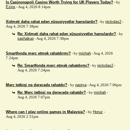
Is Casinonapoli Casino Worth Trying for UK Players Today?
- by
Ezios
- Aug 4, 2026 8:14pm
Xidməti daha rahat edən xüsusiyyətlər hansılardır?
- by
nickolas2
-
Aug 4, 2026 7:38pm
Re: Xidməti daha rahat edən xüsusiyyətlər hansılardır?
- by
sashakup
- Aug 4, 2026 7:38pm
Smartfonda mərc etmək rahatdırmı?
- by
mishah
- Aug 4, 2026
7:24pm
Re: Smartfonda mərc etmək rahatdırmı?
- by
nickolas2
-
Aug 4, 2026 7:24pm
Mərc tətbiqi nə dərəcədə rahatdır?
- by
nastya
- Aug 4, 2026 7:06pm
Re: Mərc tətbiqi nə dərəcədə rahatdır?
- by
mishah
-
Aug 4, 2026 7:07pm
Where can I play online games in Malaysia?
- by
Horuz
-
Aug 4, 2026 2:51pm