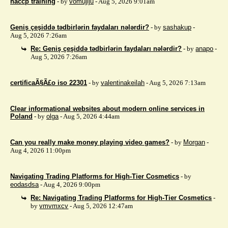
haccp training
- by
vomujiju
- Aug 5, 2026 9:01am
Geniş çeşiddə tədbirlərin faydaları nələrdir?
- by
sashakup
-
Aug 5, 2026 7:26am
Re: Geniş çeşiddə tədbirlərin faydaları nələrdir?
- by
anapo
-
Aug 5, 2026 7:26am
certificaÃ§Ã£o iso 22301
- by
valentinakeilah
- Aug 5, 2026 7:13am
Clear informational websites about modern online services in
Poland
- by
olga
- Aug 5, 2026 4:44am
Can you really make money playing video games?
- by
Morgan
-
Aug 4, 2026 11:00pm
Navigating Trading Platforms for High-Tier Cosmetics
- by
eodasdsa
- Aug 4, 2026 9:00pm
Re: Navigating Trading Platforms for High-Tier Cosmetics
-
by
vmvmxcv
- Aug 5, 2026 12:47am