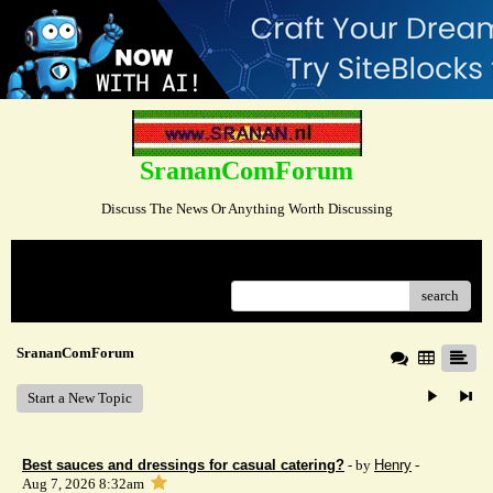
SrananComForum
Discuss The News Or Anything Worth Discussing
Menu
search
SrananComForum
Start a New Topic
Best sauces and dressings for casual catering?
- by
Henry
-
Aug 7, 2026 8:32am