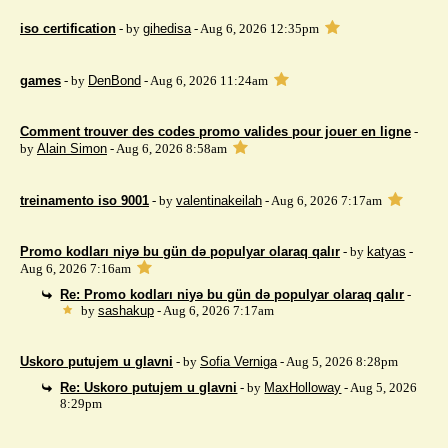
iso certification
- by
gihedisa
- Aug 6, 2026 12:35pm
games
- by
DenBond
- Aug 6, 2026 11:24am
Comment trouver des codes promo valides pour jouer en ligne
-
by
Alain Simon
- Aug 6, 2026 8:58am
treinamento iso 9001
- by
valentinakeilah
- Aug 6, 2026 7:17am
Promo kodları niyə bu gün də populyar olaraq qalır
- by
katyas
-
Aug 6, 2026 7:16am
Re: Promo kodları niyə bu gün də populyar olaraq qalır
-
by
sashakup
- Aug 6, 2026 7:17am
Uskoro putujem u glavni
- by
Sofia Verniga
- Aug 5, 2026 8:28pm
Re: Uskoro putujem u glavni
- by
MaxHolloway
- Aug 5, 2026
8:29pm