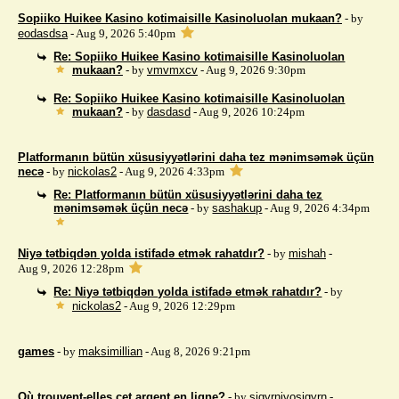
Sopiiko Huikee Kasino kotimaisille Kasinoluolan mukaan?
- by
eodasdsa
- Aug 9, 2026 5:40pm
Re: Sopiiko Huikee Kasino kotimaisille Kasinoluolan
mukaan?
- by
vmvmxcv
- Aug 9, 2026 9:30pm
Re: Sopiiko Huikee Kasino kotimaisille Kasinoluolan
mukaan?
- by
dasdasd
- Aug 9, 2026 10:24pm
Platformanın bütün xüsusiyyətlərini daha tez mənimsəmək üçün
necə
- by
nickolas2
- Aug 9, 2026 4:33pm
Re: Platformanın bütün xüsusiyyətlərini daha tez
mənimsəmək üçün necə
- by
sashakup
- Aug 9, 2026 4:34pm
Niyə tətbiqdən yolda istifadə etmək rahatdır?
- by
mishah
-
Aug 9, 2026 12:28pm
Re: Niyə tətbiqdən yolda istifadə etmək rahatdır?
- by
nickolas2
- Aug 9, 2026 12:29pm
games
- by
maksimillian
- Aug 8, 2026 9:21pm
Où trouvent-elles cet argent en ligne?
- by
sigyrnivosigyrn
-