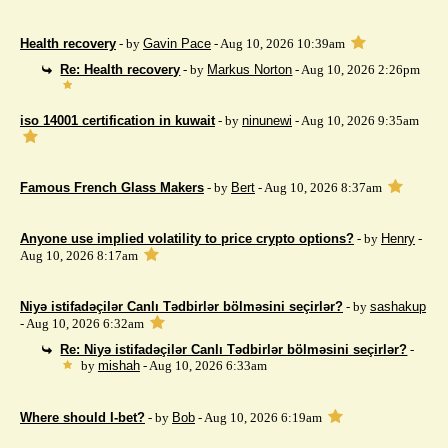
Health recovery
- by
Gavin Pace
- Aug 10, 2026 10:39am
Re: Health recovery
- by
Markus Norton
- Aug 10, 2026 2:26pm
iso 14001 certification in kuwait
- by
ninunewi
- Aug 10, 2026 9:35am
Famous French Glass Makers
- by
Bert
- Aug 10, 2026 8:37am
Anyone use implied volatility to price crypto options?
- by
Henry
-
Aug 10, 2026 8:17am
Niyə istifadəçilər Canlı Tədbirlər bölməsini seçirlər?
- by
sashakup
- Aug 10, 2026 6:32am
Re: Niyə istifadəçilər Canlı Tədbirlər bölməsini seçirlər?
-
by
mishah
- Aug 10, 2026 6:33am
Where should I-bet?
- by
Bob
- Aug 10, 2026 6:19am