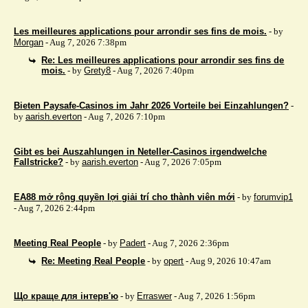
Les meilleures applications pour arrondir ses fins de mois.
- by
Morgan
- Aug 7, 2026 7:38pm
Re: Les meilleures applications pour arrondir ses fins de
mois.
- by
Grety8
- Aug 7, 2026 7:40pm
Bieten Paysafe-Casinos im Jahr 2026 Vorteile bei Einzahlungen?
-
by
aarish.everton
- Aug 7, 2026 7:10pm
Gibt es bei Auszahlungen in Neteller-Casinos irgendwelche
Fallstricke?
- by
aarish.everton
- Aug 7, 2026 7:05pm
EA88 mở rộng quyền lợi giải trí cho thành viên mới
- by
forumvip1
- Aug 7, 2026 2:44pm
Meeting Real People
- by
Padert
- Aug 7, 2026 2:36pm
Re: Meeting Real People
- by
opert
- Aug 9, 2026 10:47am
Що краще для інтерв'ю
- by
Erraswer
- Aug 7, 2026 1:56pm