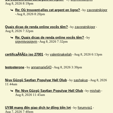
Aug 8, 2026 8:19pm
Re: Où trouvent-elles cet argent en ligne?
- by
zavoratnikigor
- Aug 8, 2026 8:20pm
Quais dicas de renda online vocês têm?
- by
zavoratnikigor
-
Aug 8, 2026 7:32pm
Re: Quais dicas de renda online vocês têm?
- by
sigyrnivosigyrn
- Aug 8, 2026 7:32pm
certificaÃ§Ã£o iso 27001
- by
valentinakeilah
- Aug 8, 2026 6:13pm
testosterone
- by
annamarie543
- Aug 8, 2026 3:39pm
Niyə Güzgü Saytları Populyar Həll Olub
- by
sashakup
- Aug 8, 2026
11:44am
Re: Niyə Güzgü Saytları Populyar Həll Olub
- by
mishah
-
Aug 8, 2026 11:45am
UY88 mang đến giao dịch tự động tiện lợi
- by
forumvip1
-
Aug 7, 2026 7:40pm