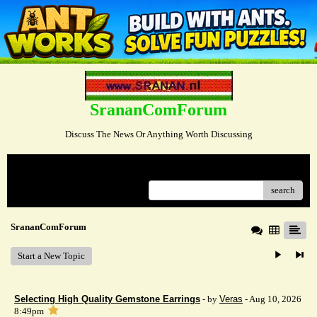
SrananComForum
Discuss The News Or Anything Worth Discussing
Menu
search
SrananComForum
Start a New Topic
Selecting High Quality Gemstone Earrings
- by
Veras
- Aug 10, 2026
8:49pm