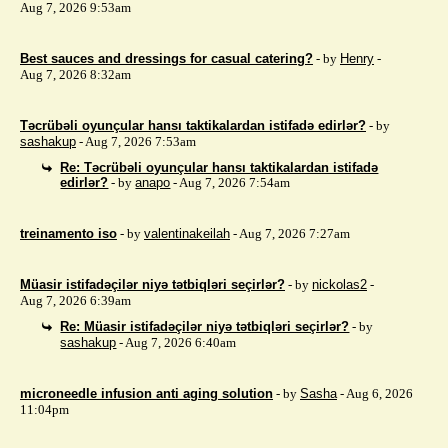
Aug 7, 2026 9:53am
Best sauces and dressings for casual catering?
- by
Henry
-
Aug 7, 2026 8:32am
Təcrübəli oyunçular hansı taktikalardan istifadə edirlər?
- by
sashakup
- Aug 7, 2026 7:53am
Re: Təcrübəli oyunçular hansı taktikalardan istifadə
edirlər?
- by
anapo
- Aug 7, 2026 7:54am
treinamento iso
- by
valentinakeilah
- Aug 7, 2026 7:27am
Müasir istifadəçilər niyə tətbiqləri seçirlər?
- by
nickolas2
-
Aug 7, 2026 6:39am
Re: Müasir istifadəçilər niyə tətbiqləri seçirlər?
- by
sashakup
- Aug 7, 2026 6:40am
microneedle infusion anti aging solution
- by
Sasha
- Aug 6, 2026
11:04pm