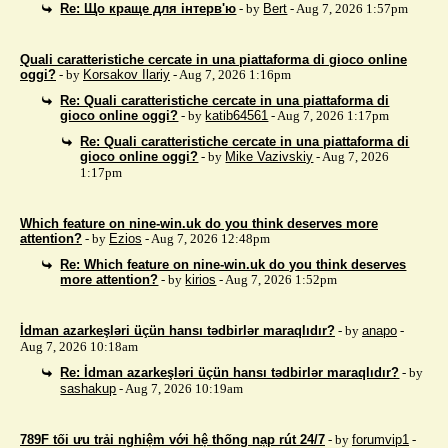
Re: Що краще для інтерв'ю
- by
Bert
- Aug 7, 2026 1:57pm
Quali caratteristiche cercate in una piattaforma di gioco online
oggi?
- by
Korsakov Ilariy
- Aug 7, 2026 1:16pm
Re: Quali caratteristiche cercate in una piattaforma di
gioco online oggi?
- by
katib64561
- Aug 7, 2026 1:17pm
Re: Quali caratteristiche cercate in una piattaforma di
gioco online oggi?
- by
Mike Vazivskiy
- Aug 7, 2026
1:17pm
Which feature on nine-win.uk do you think deserves more
attention?
- by
Ezios
- Aug 7, 2026 12:48pm
Re: Which feature on nine-win.uk do you think deserves
more attention?
- by
kirios
- Aug 7, 2026 1:52pm
İdman azarkeşləri üçün hansı tədbirlər maraqlıdır?
- by
anapo
-
Aug 7, 2026 10:18am
Re: İdman azarkeşləri üçün hansı tədbirlər maraqlıdır?
- by
sashakup
- Aug 7, 2026 10:19am
789F tối ưu trải nghiệm với hệ thống nạp rút 24/7
- by
forumvip1
-