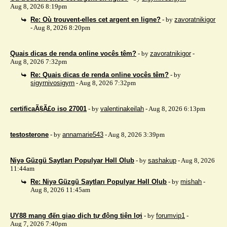
Aug 8, 2026 8:19pm
Re: Où trouvent-elles cet argent en ligne?
- by
zavoratnikigor
- Aug 8, 2026 8:20pm
Quais dicas de renda online vocês têm?
- by
zavoratnikigor
-
Aug 8, 2026 7:32pm
Re: Quais dicas de renda online vocês têm?
- by
sigyrnivosigyrn
- Aug 8, 2026 7:32pm
certificaÃ§Ã£o iso 27001
- by
valentinakeilah
- Aug 8, 2026 6:13pm
testosterone
- by
annamarie543
- Aug 8, 2026 3:39pm
Niyə Güzgü Saytları Populyar Həll Olub
- by
sashakup
- Aug 8, 2026
11:44am
Re: Niyə Güzgü Saytları Populyar Həll Olub
- by
mishah
-
Aug 8, 2026 11:45am
UY88 mang đến giao dịch tự động tiện lợi
- by
forumvip1
-
Aug 7, 2026 7:40pm