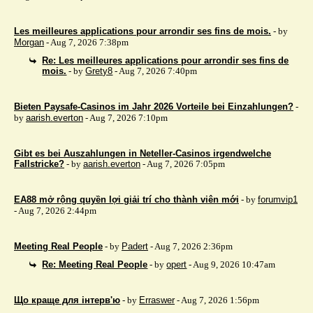
Les meilleures applications pour arrondir ses fins de mois.
- by
Morgan
- Aug 7, 2026 7:38pm
Re: Les meilleures applications pour arrondir ses fins de
mois.
- by
Grety8
- Aug 7, 2026 7:40pm
Bieten Paysafe-Casinos im Jahr 2026 Vorteile bei Einzahlungen?
-
by
aarish.everton
- Aug 7, 2026 7:10pm
Gibt es bei Auszahlungen in Neteller-Casinos irgendwelche
Fallstricke?
- by
aarish.everton
- Aug 7, 2026 7:05pm
EA88 mở rộng quyền lợi giải trí cho thành viên mới
- by
forumvip1
- Aug 7, 2026 2:44pm
Meeting Real People
- by
Padert
- Aug 7, 2026 2:36pm
Re: Meeting Real People
- by
opert
- Aug 9, 2026 10:47am
Що краще для інтерв'ю
- by
Erraswer
- Aug 7, 2026 1:56pm