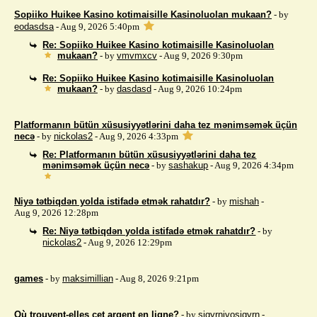
Sopiiko Huikee Kasino kotimaisille Kasinoluolan mukaan?
- by
eodasdsa
- Aug 9, 2026 5:40pm
Re: Sopiiko Huikee Kasino kotimaisille Kasinoluolan
mukaan?
- by
vmvmxcv
- Aug 9, 2026 9:30pm
Re: Sopiiko Huikee Kasino kotimaisille Kasinoluolan
mukaan?
- by
dasdasd
- Aug 9, 2026 10:24pm
Platformanın bütün xüsusiyyətlərini daha tez mənimsəmək üçün
necə
- by
nickolas2
- Aug 9, 2026 4:33pm
Re: Platformanın bütün xüsusiyyətlərini daha tez
mənimsəmək üçün necə
- by
sashakup
- Aug 9, 2026 4:34pm
Niyə tətbiqdən yolda istifadə etmək rahatdır?
- by
mishah
-
Aug 9, 2026 12:28pm
Re: Niyə tətbiqdən yolda istifadə etmək rahatdır?
- by
nickolas2
- Aug 9, 2026 12:29pm
games
- by
maksimillian
- Aug 8, 2026 9:21pm
Où trouvent-elles cet argent en ligne?
- by
sigyrnivosigyrn
-