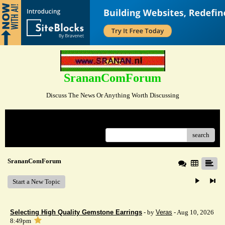
SrananComForum
Discuss The News Or Anything Worth Discussing
Menu
search
SrananComForum
Start a New Topic
Selecting High Quality Gemstone Earrings
- by
Veras
- Aug 10, 2026
8:49pm