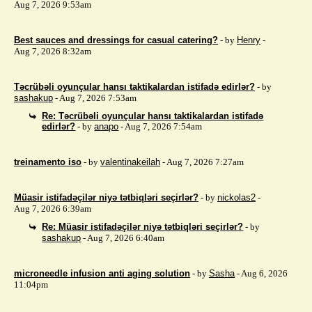
Aug 7, 2026 9:53am
Best sauces and dressings for casual catering?
- by
Henry
-
Aug 7, 2026 8:32am
Təcrübəli oyunçular hansı taktikalardan istifadə edirlər?
- by
sashakup
- Aug 7, 2026 7:53am
Re: Təcrübəli oyunçular hansı taktikalardan istifadə
edirlər?
- by
anapo
- Aug 7, 2026 7:54am
treinamento iso
- by
valentinakeilah
- Aug 7, 2026 7:27am
Müasir istifadəçilər niyə tətbiqləri seçirlər?
- by
nickolas2
-
Aug 7, 2026 6:39am
Re: Müasir istifadəçilər niyə tətbiqləri seçirlər?
- by
sashakup
- Aug 7, 2026 6:40am
microneedle infusion anti aging solution
- by
Sasha
- Aug 6, 2026
11:04pm