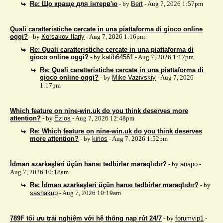
Re: Що краще для інтерв'ю
- by
Bert
- Aug 7, 2026 1:57pm
Quali caratteristiche cercate in una piattaforma di gioco online
oggi?
- by
Korsakov Ilariy
- Aug 7, 2026 1:16pm
Re: Quali caratteristiche cercate in una piattaforma di
gioco online oggi?
- by
katib64561
- Aug 7, 2026 1:17pm
Re: Quali caratteristiche cercate in una piattaforma di
gioco online oggi?
- by
Mike Vazivskiy
- Aug 7, 2026
1:17pm
Which feature on nine-win.uk do you think deserves more
attention?
- by
Ezios
- Aug 7, 2026 12:48pm
Re: Which feature on nine-win.uk do you think deserves
more attention?
- by
kirios
- Aug 7, 2026 1:52pm
İdman azarkeşləri üçün hansı tədbirlər maraqlıdır?
- by
anapo
-
Aug 7, 2026 10:18am
Re: İdman azarkeşləri üçün hansı tədbirlər maraqlıdır?
- by
sashakup
- Aug 7, 2026 10:19am
789F tối ưu trải nghiệm với hệ thống nạp rút 24/7
- by
forumvip1
-