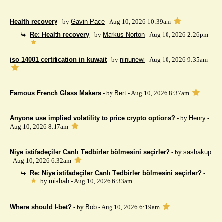
Health recovery
- by
Gavin Pace
- Aug 10, 2026 10:39am
Re: Health recovery
- by
Markus Norton
- Aug 10, 2026 2:26pm
iso 14001 certification in kuwait
- by
ninunewi
- Aug 10, 2026 9:35am
Famous French Glass Makers
- by
Bert
- Aug 10, 2026 8:37am
Anyone use implied volatility to price crypto options?
- by
Henry
-
Aug 10, 2026 8:17am
Niyə istifadəçilər Canlı Tədbirlər bölməsini seçirlər?
- by
sashakup
- Aug 10, 2026 6:32am
Re: Niyə istifadəçilər Canlı Tədbirlər bölməsini seçirlər?
-
by
mishah
- Aug 10, 2026 6:33am
Where should I-bet?
- by
Bob
- Aug 10, 2026 6:19am