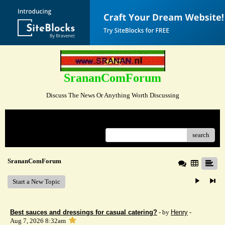
SrananComForum
Discuss The News Or Anything Worth Discussing
Menu
search
SrananComForum
Start a New Topic
Best sauces and dressings for casual catering?
- by
Henry
-
Aug 7, 2026 8:32am