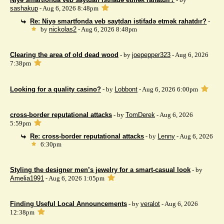
sashakup
- Aug 6, 2026 8:48pm
Re: Niyə smartfonda veb saytdan istifadə etmək rahatdır?
-
by
nickolas2
- Aug 6, 2026 8:48pm
Clearing the area of ​​old dead wood
- by
joepepper323
- Aug 6, 2026
7:38pm
Looking for a quality casino?
- by
Lobbont
- Aug 6, 2026 6:00pm
cross-border reputational attacks
- by
TomDerek
- Aug 6, 2026
5:59pm
Re: cross-border reputational attacks
- by
Lenny
- Aug 6, 2026
6:30pm
Styling the designer men’s jewelry for a smart-casual look
- by
Amelia1991
- Aug 6, 2026 1:05pm
Finding Useful Local Announcements
- by
veralot
- Aug 6, 2026
12:38pm