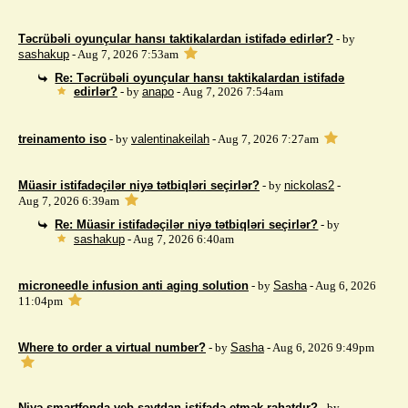
Təcrübəli oyunçular hansı taktikalardan istifadə edirlər?
- by
sashakup
- Aug 7, 2026 7:53am
Re: Təcrübəli oyunçular hansı taktikalardan istifadə
edirlər?
- by
anapo
- Aug 7, 2026 7:54am
treinamento iso
- by
valentinakeilah
- Aug 7, 2026 7:27am
Müasir istifadəçilər niyə tətbiqləri seçirlər?
- by
nickolas2
-
Aug 7, 2026 6:39am
Re: Müasir istifadəçilər niyə tətbiqləri seçirlər?
- by
sashakup
- Aug 7, 2026 6:40am
microneedle infusion anti aging solution
- by
Sasha
- Aug 6, 2026
11:04pm
Where to order a virtual number?
- by
Sasha
- Aug 6, 2026 9:49pm
Niyə smartfonda veb saytdan istifadə etmək rahatdır?
- by