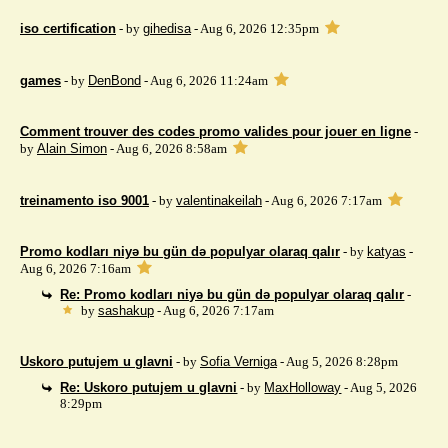
iso certification
- by
gihedisa
- Aug 6, 2026 12:35pm
games
- by
DenBond
- Aug 6, 2026 11:24am
Comment trouver des codes promo valides pour jouer en ligne
-
by
Alain Simon
- Aug 6, 2026 8:58am
treinamento iso 9001
- by
valentinakeilah
- Aug 6, 2026 7:17am
Promo kodları niyə bu gün də populyar olaraq qalır
- by
katyas
-
Aug 6, 2026 7:16am
Re: Promo kodları niyə bu gün də populyar olaraq qalır
-
by
sashakup
- Aug 6, 2026 7:17am
Uskoro putujem u glavni
- by
Sofia Verniga
- Aug 5, 2026 8:28pm
Re: Uskoro putujem u glavni
- by
MaxHolloway
- Aug 5, 2026
8:29pm