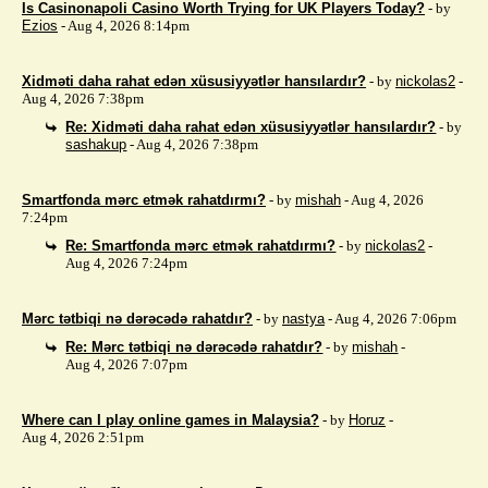
Is Casinonapoli Casino Worth Trying for UK Players Today?
- by
Ezios
- Aug 4, 2026 8:14pm
Xidməti daha rahat edən xüsusiyyətlər hansılardır?
- by
nickolas2
-
Aug 4, 2026 7:38pm
Re: Xidməti daha rahat edən xüsusiyyətlər hansılardır?
- by
sashakup
- Aug 4, 2026 7:38pm
Smartfonda mərc etmək rahatdırmı?
- by
mishah
- Aug 4, 2026
7:24pm
Re: Smartfonda mərc etmək rahatdırmı?
- by
nickolas2
-
Aug 4, 2026 7:24pm
Mərc tətbiqi nə dərəcədə rahatdır?
- by
nastya
- Aug 4, 2026 7:06pm
Re: Mərc tətbiqi nə dərəcədə rahatdır?
- by
mishah
-
Aug 4, 2026 7:07pm
Where can I play online games in Malaysia?
- by
Horuz
-
Aug 4, 2026 2:51pm