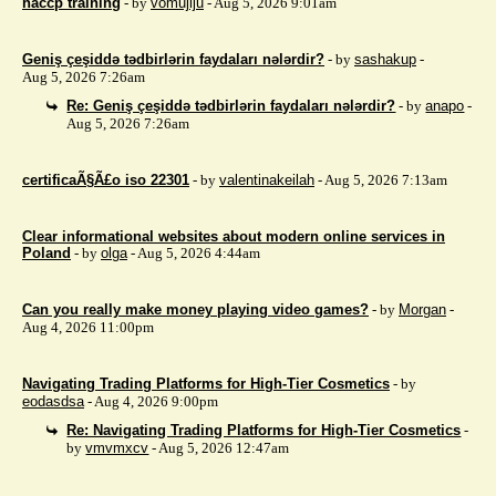
haccp training
- by
vomujiju
- Aug 5, 2026 9:01am
Geniş çeşiddə tədbirlərin faydaları nələrdir?
- by
sashakup
-
Aug 5, 2026 7:26am
Re: Geniş çeşiddə tədbirlərin faydaları nələrdir?
- by
anapo
-
Aug 5, 2026 7:26am
certificaÃ§Ã£o iso 22301
- by
valentinakeilah
- Aug 5, 2026 7:13am
Clear informational websites about modern online services in
Poland
- by
olga
- Aug 5, 2026 4:44am
Can you really make money playing video games?
- by
Morgan
-
Aug 4, 2026 11:00pm
Navigating Trading Platforms for High-Tier Cosmetics
- by
eodasdsa
- Aug 4, 2026 9:00pm
Re: Navigating Trading Platforms for High-Tier Cosmetics
-
by
vmvmxcv
- Aug 5, 2026 12:47am