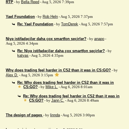
RTP
- by
Bella Reed
- Aug 5, 2026 7:39pm
Yael Foundation
- by
Rob Heln
- Aug 5, 2026 7:37pm
Re: Yael Foundation
- by
TomDerek
- Aug 5, 2026 7:57pm
Niyə istifadəçilər daha çox smartfon seçirlər?
- by
anapo
-
Aug 5, 2026 4:34pm
Re: Niyə istifadəçilər daha çox smartfon seçirlər?
- by
katyas
- Aug 5, 2026 4:35pm
Why does trading feel harder in CS2 than it was in CS:GO?
- by
Alex D.
- Aug 5, 2026 3:15pm
Re: Why does trading feel harder in CS2 than it was in
CS:GO?
- by
Mike L.
- Aug 6, 2026 8:01am
Re: Why does trading feel harder in CS2 than it was in
CS:GO?
- by
Jann C.
- Aug 6, 2026 8:49am
The design of pages
- by
linnda
- Aug 5, 2026 3:00pm