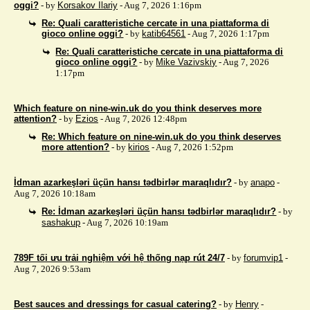
oggi?
- by
Korsakov Ilariy
- Aug 7, 2026 1:16pm
Re: Quali caratteristiche cercate in una piattaforma di
gioco online oggi?
- by
katib64561
- Aug 7, 2026 1:17pm
Re: Quali caratteristiche cercate in una piattaforma di
gioco online oggi?
- by
Mike Vazivskiy
- Aug 7, 2026
1:17pm
Which feature on nine-win.uk do you think deserves more
attention?
- by
Ezios
- Aug 7, 2026 12:48pm
Re: Which feature on nine-win.uk do you think deserves
more attention?
- by
kirios
- Aug 7, 2026 1:52pm
İdman azarkeşləri üçün hansı tədbirlər maraqlıdır?
- by
anapo
-
Aug 7, 2026 10:18am
Re: İdman azarkeşləri üçün hansı tədbirlər maraqlıdır?
- by
sashakup
- Aug 7, 2026 10:19am
789F tối ưu trải nghiệm với hệ thống nạp rút 24/7
- by
forumvip1
-
Aug 7, 2026 9:53am
Best sauces and dressings for casual catering?
- by
Henry
-