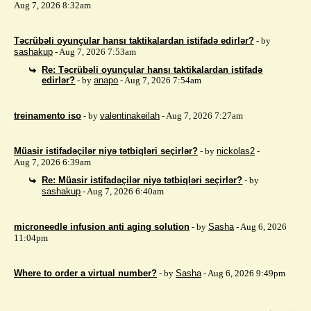
Aug 7, 2026 8:32am
Təcrübəli oyunçular hansı taktikalardan istifadə edirlər?
- by
sashakup
- Aug 7, 2026 7:53am
Re: Təcrübəli oyunçular hansı taktikalardan istifadə
edirlər?
- by
anapo
- Aug 7, 2026 7:54am
treinamento iso
- by
valentinakeilah
- Aug 7, 2026 7:27am
Müasir istifadəçilər niyə tətbiqləri seçirlər?
- by
nickolas2
-
Aug 7, 2026 6:39am
Re: Müasir istifadəçilər niyə tətbiqləri seçirlər?
- by
sashakup
- Aug 7, 2026 6:40am
microneedle infusion anti aging solution
- by
Sasha
- Aug 6, 2026
11:04pm
Where to order a virtual number?
- by
Sasha
- Aug 6, 2026 9:49pm