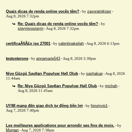
Quais dicas de renda online vocês têm?
- by
zavoratnikigor
-
Aug 8, 2026 7:32pm
Re: Quais dicas de renda online vocês têm?
- by
sigyrnivosigyrn
- Aug 8, 2026 7:32pm
certificaÃ§Ã£o iso 27001
- by
valentinakeilah
- Aug 8, 2026 6:13pm
testosterone
- by
annamarie543
- Aug 8, 2026 3:39pm
Niyə Güzgü Saytları Populyar Həll Olub
- by
sashakup
- Aug 8, 2026
11:44am
Re: Niyə Güzgü Saytları Populyar Həll Olub
- by
mishah
-
Aug 8, 2026 11:45am
UY88 mang đến giao dịch tự động tiện lợi
- by
forumvip1
-
Aug 7, 2026 7:40pm
Les meilleures applications pour arrondir ses fins de mois.
- by
Morgan
- Aug 7, 2026 7:38pm