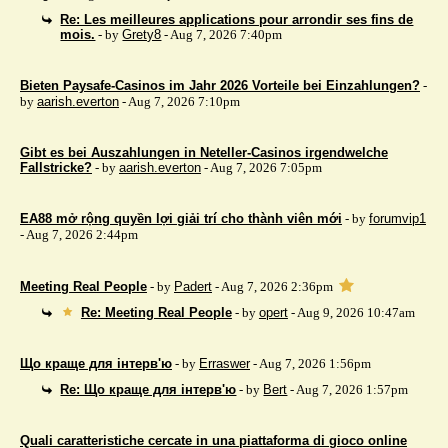
Re: Les meilleures applications pour arrondir ses fins de
mois.
- by
Grety8
- Aug 7, 2026 7:40pm
Bieten Paysafe-Casinos im Jahr 2026 Vorteile bei Einzahlungen?
-
by
aarish.everton
- Aug 7, 2026 7:10pm
Gibt es bei Auszahlungen in Neteller-Casinos irgendwelche
Fallstricke?
- by
aarish.everton
- Aug 7, 2026 7:05pm
EA88 mở rộng quyền lợi giải trí cho thành viên mới
- by
forumvip1
- Aug 7, 2026 2:44pm
Meeting Real People
- by
Padert
- Aug 7, 2026 2:36pm
Re: Meeting Real People
- by
opert
- Aug 9, 2026 10:47am
Що краще для інтерв'ю
- by
Erraswer
- Aug 7, 2026 1:56pm
Re: Що краще для інтерв'ю
- by
Bert
- Aug 7, 2026 1:57pm
Quali caratteristiche cercate in una piattaforma di gioco online