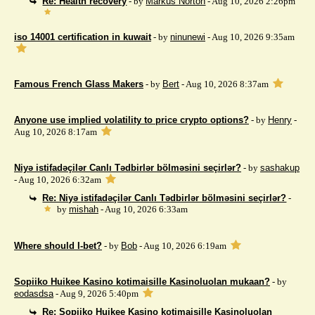
Re: Health recovery
- by
Markus Norton
- Aug 10, 2026 2:26pm
iso 14001 certification in kuwait
- by
ninunewi
- Aug 10, 2026 9:35am
Famous French Glass Makers
- by
Bert
- Aug 10, 2026 8:37am
Anyone use implied volatility to price crypto options?
- by
Henry
-
Aug 10, 2026 8:17am
Niyə istifadəçilər Canlı Tədbirlər bölməsini seçirlər?
- by
sashakup
- Aug 10, 2026 6:32am
Re: Niyə istifadəçilər Canlı Tədbirlər bölməsini seçirlər?
-
by
mishah
- Aug 10, 2026 6:33am
Where should I-bet?
- by
Bob
- Aug 10, 2026 6:19am
Sopiiko Huikee Kasino kotimaisille Kasinoluolan mukaan?
- by
eodasdsa
- Aug 9, 2026 5:40pm
Re: Sopiiko Huikee Kasino kotimaisille Kasinoluolan