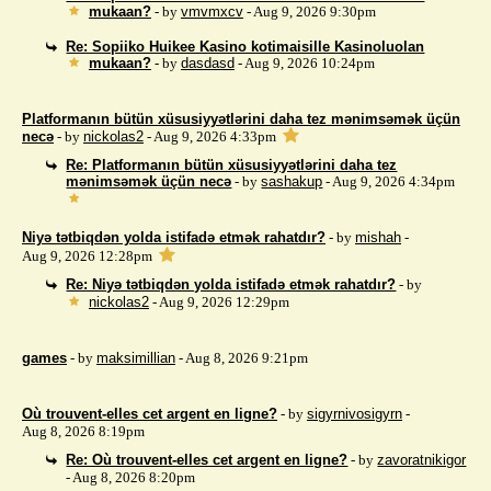
mukaan?
- by
vmvmxcv
- Aug 9, 2026 9:30pm
Re: Sopiiko Huikee Kasino kotimaisille Kasinoluolan
mukaan?
- by
dasdasd
- Aug 9, 2026 10:24pm
Platformanın bütün xüsusiyyətlərini daha tez mənimsəmək üçün
necə
- by
nickolas2
- Aug 9, 2026 4:33pm
Re: Platformanın bütün xüsusiyyətlərini daha tez
mənimsəmək üçün necə
- by
sashakup
- Aug 9, 2026 4:34pm
Niyə tətbiqdən yolda istifadə etmək rahatdır?
- by
mishah
-
Aug 9, 2026 12:28pm
Re: Niyə tətbiqdən yolda istifadə etmək rahatdır?
- by
nickolas2
- Aug 9, 2026 12:29pm
games
- by
maksimillian
- Aug 8, 2026 9:21pm
Où trouvent-elles cet argent en ligne?
- by
sigyrnivosigyrn
-
Aug 8, 2026 8:19pm
Re: Où trouvent-elles cet argent en ligne?
- by
zavoratnikigor
- Aug 8, 2026 8:20pm