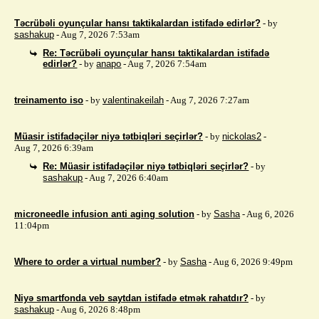
Təcrübəli oyunçular hansı taktikalardan istifadə edirlər?
- by
sashakup
- Aug 7, 2026 7:53am
Re: Təcrübəli oyunçular hansı taktikalardan istifadə
edirlər?
- by
anapo
- Aug 7, 2026 7:54am
treinamento iso
- by
valentinakeilah
- Aug 7, 2026 7:27am
Müasir istifadəçilər niyə tətbiqləri seçirlər?
- by
nickolas2
-
Aug 7, 2026 6:39am
Re: Müasir istifadəçilər niyə tətbiqləri seçirlər?
- by
sashakup
- Aug 7, 2026 6:40am
microneedle infusion anti aging solution
- by
Sasha
- Aug 6, 2026
11:04pm
Where to order a virtual number?
- by
Sasha
- Aug 6, 2026 9:49pm
Niyə smartfonda veb saytdan istifadə etmək rahatdır?
- by
sashakup
- Aug 6, 2026 8:48pm