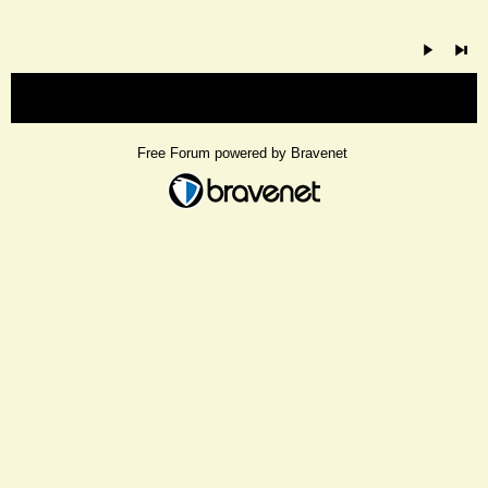
« back
Free Forum powered by Bravenet