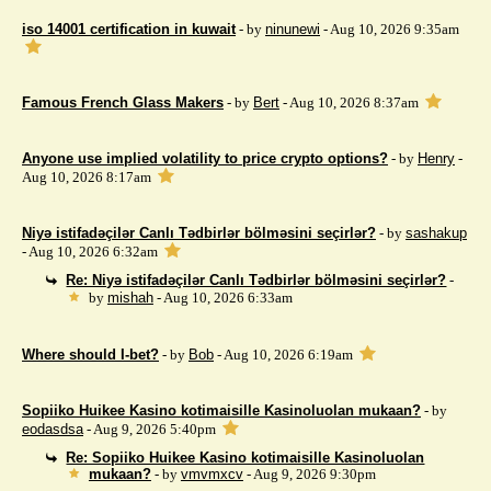
iso 14001 certification in kuwait
- by
ninunewi
- Aug 10, 2026 9:35am
Famous French Glass Makers
- by
Bert
- Aug 10, 2026 8:37am
Anyone use implied volatility to price crypto options?
- by
Henry
-
Aug 10, 2026 8:17am
Niyə istifadəçilər Canlı Tədbirlər bölməsini seçirlər?
- by
sashakup
- Aug 10, 2026 6:32am
Re: Niyə istifadəçilər Canlı Tədbirlər bölməsini seçirlər?
-
by
mishah
- Aug 10, 2026 6:33am
Where should I-bet?
- by
Bob
- Aug 10, 2026 6:19am
Sopiiko Huikee Kasino kotimaisille Kasinoluolan mukaan?
- by
eodasdsa
- Aug 9, 2026 5:40pm
Re: Sopiiko Huikee Kasino kotimaisille Kasinoluolan
mukaan?
- by
vmvmxcv
- Aug 9, 2026 9:30pm