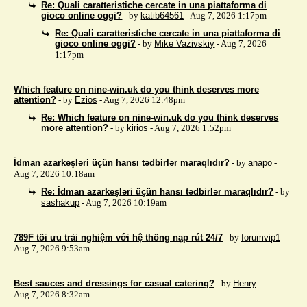
Re: Quali caratteristiche cercate in una piattaforma di
gioco online oggi?
- by
katib64561
- Aug 7, 2026 1:17pm
Re: Quali caratteristiche cercate in una piattaforma di
gioco online oggi?
- by
Mike Vazivskiy
- Aug 7, 2026
1:17pm
Which feature on nine-win.uk do you think deserves more
attention?
- by
Ezios
- Aug 7, 2026 12:48pm
Re: Which feature on nine-win.uk do you think deserves
more attention?
- by
kirios
- Aug 7, 2026 1:52pm
İdman azarkeşləri üçün hansı tədbirlər maraqlıdır?
- by
anapo
-
Aug 7, 2026 10:18am
Re: İdman azarkeşləri üçün hansı tədbirlər maraqlıdır?
- by
sashakup
- Aug 7, 2026 10:19am
789F tối ưu trải nghiệm với hệ thống nạp rút 24/7
- by
forumvip1
-
Aug 7, 2026 9:53am
Best sauces and dressings for casual catering?
- by
Henry
-
Aug 7, 2026 8:32am