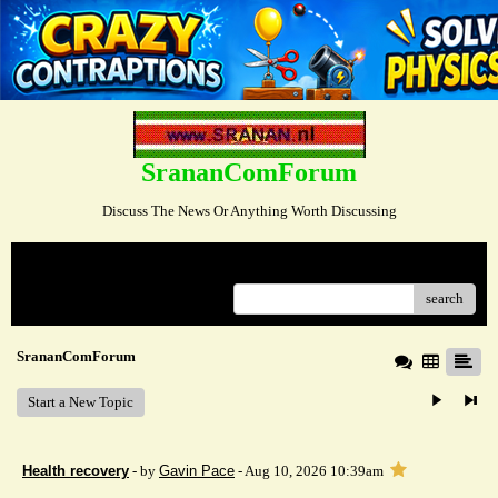
SrananComForum
Discuss The News Or Anything Worth Discussing
Menu
search
SrananComForum
Start a New Topic
Health recovery
- by
Gavin Pace
- Aug 10, 2026 10:39am